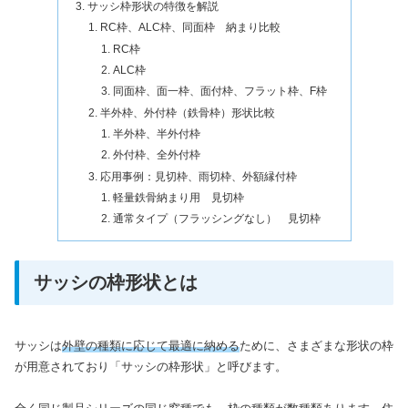
サッシ枠形状の特徴を解説
RC枠、ALC枠、同面枠 納まり比較
RC枠
ALC枠
同面枠、面一枠、面付枠、フラット枠、F枠
半外枠、外付枠（鉄骨枠）形状比較
半外枠、半外付枠
外付枠、全外付枠
応用事例：見切枠、雨切枠、外額縁付枠
軽量鉄骨納まり用 見切枠
通常タイプ（フラッシングなし） 見切枠
サッシの枠形状とは
サッシは
外壁の種類に応じて最適に納める
ために、さまざまな形状の枠
が用意されており「サッシの枠形状」と呼びます。