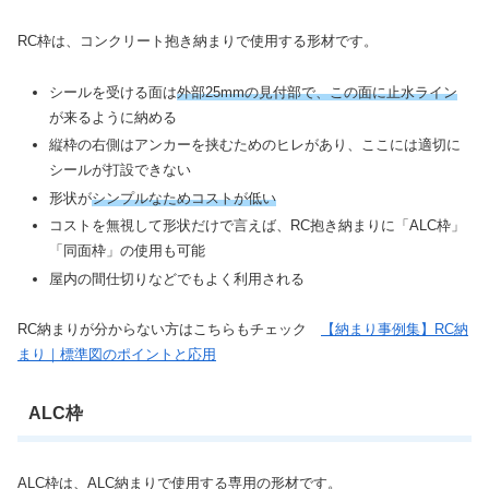
RC枠は、コンクリート抱き納まりで使用する形材です。
シールを受ける面は
外部25mmの見付部で、この面に止水ライン
が来るように納める
縦枠の右側はアンカーを挟むためのヒレがあり、ここには適切に
シールが打設できない
形状が
シンプルなためコストが低い
コストを無視して形状だけで言えば、RC抱き納まりに「ALC枠」
「同面枠」の使用も可能
屋内の間仕切りなどでもよく利用される
RC納まりが分からない方はこちらもチェック
【納まり事例集】RC納
まり｜標準図のポイントと応用
ALC枠
ALC枠は、ALC納まりで使用する専用の形材です。