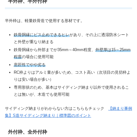
半外枠、半外付枠
半外枠は、軽量鉄骨造で使用する形材です。
鉄骨胴縁にビス止めできるヒレ
があり、その上に透湿防水シート
と外壁が重なり納まる
鉄骨胴縁から外部までが35mm～40mm程度、
外壁厚は15～25mm
程度
の場合に使用可能
意匠性でやや劣る
RC枠よりはアルミ量が多いため、コスト高い（次項目の見切枠よ
りは安い場合が多い）
専用形状のため、基本はサイディング納まり以外で使用されるこ
とは無いが、木造でも使用可能
サイディング納まりがわからない方はこちらもチェック
【納まり事例
集】S造サイディング納まり｜標準図のポイント
外付枠、全外付枠