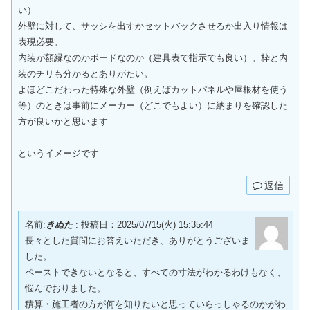
い）
外壁に対して、サッシを出すかセットバックさせるか出入り情報は
表現必要。
内装が額縁なのかボードなのか（建具表で指示でも良い）。枠と内
装のチリも分かるとありがたい。
よほどこだわった特殊な外壁（例えばカットパネルや屋根材を使う
等）のときは事前にメーカー（どこでもよい）に納まりを確認した
方が良いかと思います
というイメージです
返信
名前:
きぬた
:
投稿日：2025/07/15(火) 15:35:44
長々とした質問にお答えいただき、ありがとうございま
した。
ペーストできないとなると、すべての寸法がわかるわけもなく、
悩んでおりました。
積算・施工者の方が何を知りたいと思っていらっしゃるのかがわ