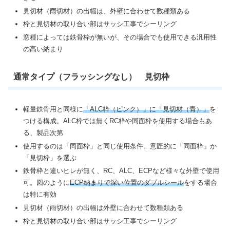
見切材（雨切材）の出幅は、外壁に合わせて数種類ある
枠と見切材の取り合い部はサッシ工事でシーリング
窓種によっては鉄骨枠が無いが、その場合でも使用できる汎用性
の高い納まり
通常タイプ（フラッシングなし） 見切枠
軽量鉄骨用と同様に
「ALC枠（ピンク）」に「見切材（青）」
を
つける構成。ALC枠では無くRC枠や同面枠を使用する場合もあ
る、製品次第
使用するのは「同面枠」と同じ使用条件。意匠的に「同面枠」か
「見切枠」を選ぶ
鉄骨枠と違いヒレが無く、RC、ALC、ECPなど様々な外壁で使用
可。図のように
ECP納まりで深い位置のダブルシール
をする場合
は特に有効
見切材（雨切材）の出幅は外壁に合わせて数種類ある
枠と見切材の取り合い部はサッシ工事でシーリング