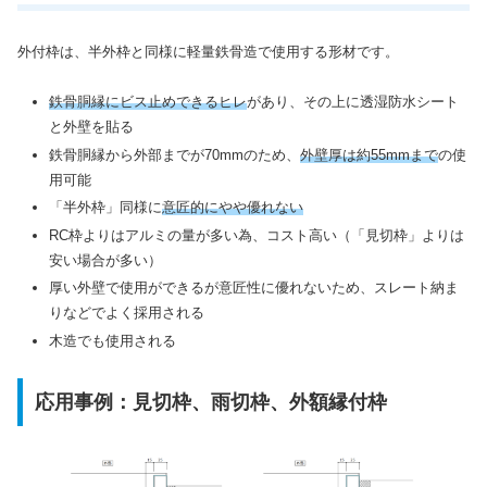
外付枠は、半外枠と同様に軽量鉄骨造で使用する形材です。
鉄骨胴縁にビス止めできるヒレ
があり、その上に透湿防水シート
と外壁を貼る
鉄骨胴縁から外部までが70mmのため、
外壁厚は約55mmまで
の使
用可能
「半外枠」同様に
意匠的にやや優れない
RC枠よりはアルミの量が多い為、コスト高い（「見切枠」よりは
安い場合が多い）
厚い外壁で使用ができるが意匠性に優れないため、スレート納ま
りなどでよく採用される
木造でも使用される
応用事例：見切枠、雨切枠、外額縁付枠