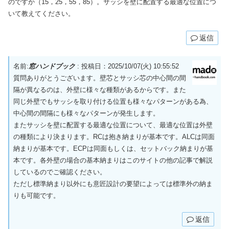
のですか（15，25，55，85）。サッシを壁に配置する最適な位置につ
いて教えてください。
返信
名前:
窓ハンドブック
:
投稿日：2025/10/07(火) 10:55:52
質問ありがとうございます。壁芯とサッシ芯の中心間の間
隔が異なるのは、外壁に様々な種類があるからです。また
同じ外壁でもサッシを取り付ける位置も様々なパターンがある為、
中心間の間隔にも様々なパターンが発生します。
またサッシを壁に配置する最適な位置について、最適な位置は外壁
の種類により決まります。RCは抱き納まりが基本です。ALCは同面
納まりが基本です。ECPは同面もしくは、セットバック納まりが基
本です。各外壁の場合の基本納まりはこのサイトの他の記事で解説
しているのでご確認ください。
ただし標準納まり以外にも意匠設計の要望によっては標準外の納ま
りも可能です。
返信