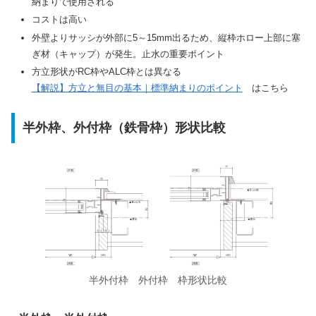
納まりで使用される
コストは高い
外壁よりサッシが外部に5～15mm出るため、縦枠ホロー上部に塞
ぎ材（キャップ）が発生。止水の重要ポイント
方立形状がRC枠やALC枠とは異なる
【解説】方立と無目の基本｜標準納まりのポイント
はこちら
半外枠、外付枠（鉄骨枠）形状比較
半外付枠 外付枠 枠形状比較