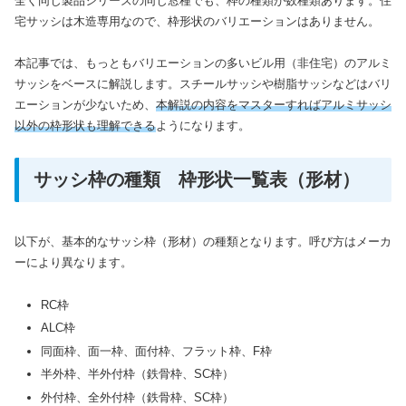
全く同じ製品シリーズの同じ窓種でも、枠の種類が数種類あります。住
宅サッシは木造専用なので、枠形状のバリエーションはありません。
本記事では、もっともバリエーションの多いビル用（非住宅）のアルミ
サッシをベースに解説します。スチールサッシや樹脂サッシなどはバリ
エーションが少ないため、
本解説の内容をマスターすればアルミサッシ
以外の枠形状も理解できる
ようになります。
サッシ枠の種類 枠形状一覧表（形材）
以下が、基本的なサッシ枠（形材）の種類となります。呼び方はメーカ
ーにより異なります。
RC枠
ALC枠
同面枠、面一枠、面付枠、フラット枠、F枠
半外枠、半外付枠（鉄骨枠、SC枠）
外付枠、全外付枠（鉄骨枠、SC枠）