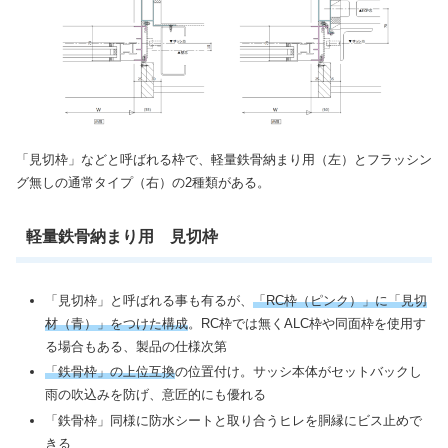
「見切枠」などと呼ばれる枠で、軽量鉄骨納まり用（左）とフラッシン
グ無しの通常タイプ（右）の2種類がある。
軽量鉄骨納まり用 見切枠
「見切枠」と呼ばれる事も有るが、
「RC枠（ピンク）」に「見切
材（青）」をつけた構成
。RC枠では無くALC枠や同面枠を使用す
る場合もある、製品の仕様次第
「鉄骨枠」の上位互換
の位置付け。サッシ本体がセットバックし
雨の吹込みを防げ、意匠的にも優れる
「鉄骨枠」同様に防水シートと取り合うヒレを胴縁にビス止めで
きる