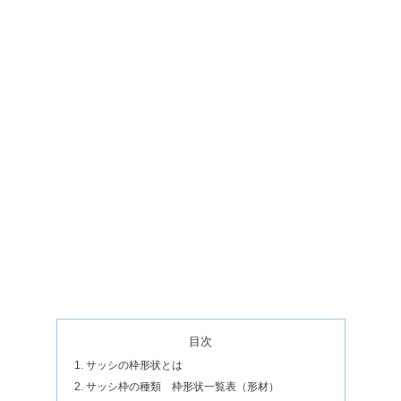
目次
サッシの枠形状とは
サッシ枠の種類 枠形状一覧表（形材）