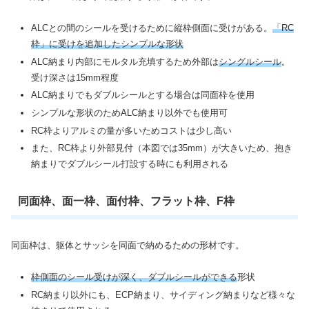
ALCとの間のシールを受けるために縦枠側面に受けがある。
「RC
枠」に受けを追加したシンプルな形状
ALC納まり内部にモルタル充填するため外部は
シングルシール
。
受け深さは15mm程度
ALC納まりでもダブルシールとする場合は同面枠を使用
シンプルな形状のためALC納まり以外でも使用可
RC枠よりアルミの量が多いためコストは少し高い
また、RC枠より外部見付（本図では35mm）が大きいため、抱き
納まりでダブルシール打設する時にも利用される
同面枠、面一枠、面付枠、フラット枠、F枠
同面枠は、躯体とサッシを同面で納めるための形材です。
枠側面のシール受けが深く、ダブルシールができる
形状
RC納まり以外にも、ECP納まり、サイディング納まりなど様々な