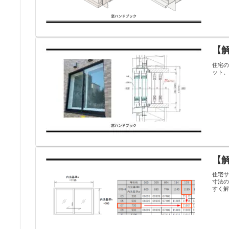
【
住宅
ット
【
住宅サ
寸法
すく