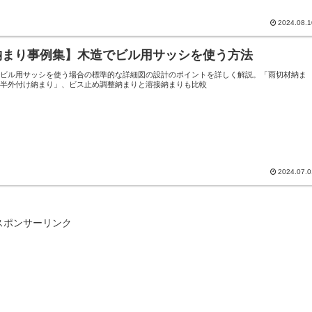
2024.08.1
納まり事例集】木造でビル用サッシを使う方法
でビル用サッシを使う場合の標準的な詳細図の設計のポイントを詳しく解説。「雨切材納ま
「半外付け納まり」、ビス止め調整納まりと溶接納まりも比較
2024.07.0
スポンサーリンク