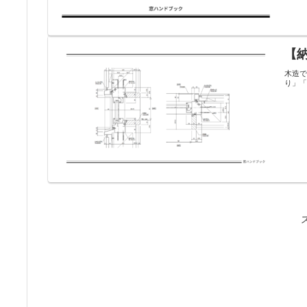
【
木造
り」