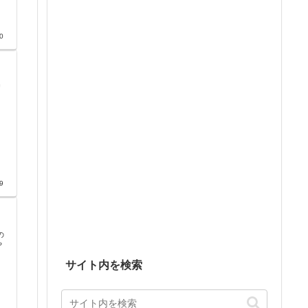
0
リ
9
の
や
サイト内を検索