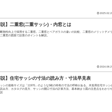
2025.02.2
解説】二重窓(二重サッシ)・内窓とは
の断熱性向上で採用する二重窓。二重窓とペアガラスの違いの比較、二重窓のメリットデメ
、二重窓の図面で設置のポイントを解説。
2024.08.2
解説】住宅サッシの寸法の読み方・寸法早見表
ッシの規格サイズは「11970」のような5桁の特有の寸法の呼称がある。木造用住宅サッシ
の読み方、カタログの見方、サッシの開口寸法の計算方法、基本納まり図の注意点をわかり
解説